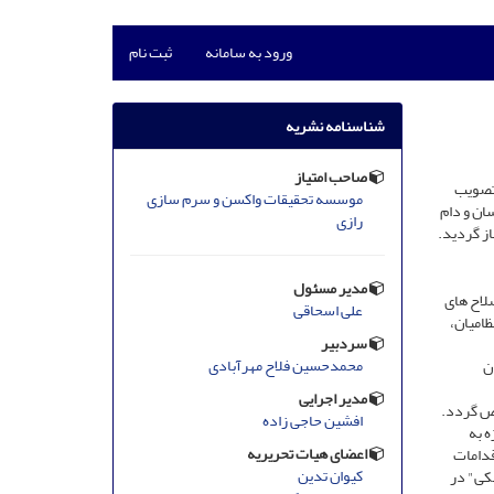
ورود به سامانه
ثبت نام
شناسنامه نشریه
صاحب امتیاز
و سرم سازی رازی که قانون تشکیل آن در 16 دی ماه 1303 به تصویب
موسسه تحقیقات واکسن و سرم سازی
ان و دام
رازی
از گردید.
مدیر مسئول
سلاح های
علی اسحاقی
ظامیان،
سردبیر
محمدحسین فلاح مهرآبادی
ان
مدیر اجرایی
خص گردد.
افشین حاجی زاده
ژه به
اعضای هیات تحریریه
قدامات
کیوان تدین
شکی" در