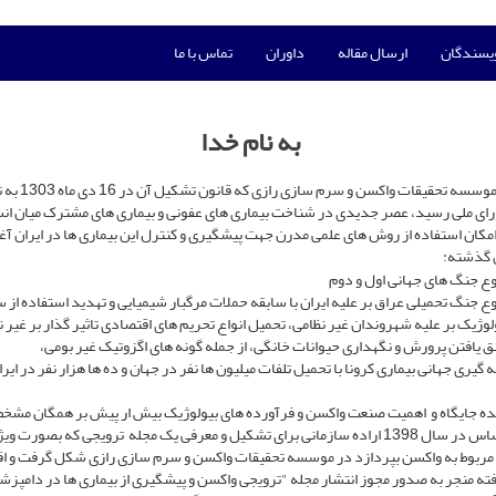
ویسندگان
ارسال مقاله
داوران
تماس با ما
به نام خدا
با تاسیس موسسه تحقیقات واکسن 
ی ملی رسید، عصر جدیدی در شناخت بیماری های عفونی و بیماری های مشترک میان انس
مکان استفاده از روش های علمی مدرن جهت پیشگیری و کنترل این بیماری ها در ایران آغ
 گذشته:
ع جنگ های جهانی اول و دوم
ع جنگ تحمیلی عراق بر علیه ایران با سابقه حملات مرگبار شیمیایی و تهدید استفاده از 
لوژیک بر علیه شهروندان غیر نظامی، تحمیل انواع تحریم های اقتصادی تاثیر گذار بر غیر ن
ق یافتن پرورش و نگهداری حیوانات خانگی، از جمله گونه های اگزوتیک غیر بومی،
 گیری جهانی بیماری کرونا با تحمیل تلفات میلیون ها نفر در جهان و ده ها هزار نفر در ایر
ده جایگاه و اهمیت صنعت واکسن و فرآورده های بیولوژیک بیش ار پیش بر همگان مش
بر همین اساس در سال 1398 اراده سازمانی برای تشکیل و معرفی یک مجله ترویجی که بصورت وی
ربوط به واکسن بپردازد در موسسه تحقیقات واکسن و سرم سازی رازی شکل گرفت و ا
فته منجر به صدور مجوز انتشار مجله "ترویجی واکسن و پیشگیری از بیماری ها در دامپز