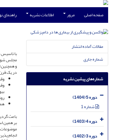
صفحه اصلی
مرور
اطلاعات نشریه
راهنمای ن
مقالات آماده انتشار
شماره جاری
مجلس شورا
و همچنین ا
در یک قرن
شماره‌های پیشین نشریه
وقو
وقو
بیو
دوره 5 (1404)
رون
همه
شماره 1
باعث گردی
دوره 4 (1403)
موضوعات م
انجام پذیر
دوره 3 (1402)