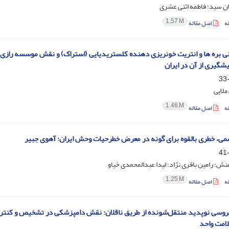
ان سید؛ فاطمه اثنی عشری
1.57 M
ه
اصل مقاله
ی بره ها و انتریت خونریزی دهنده کلستریدیایی (استراک) و نقش موسسه رازی 
یشگیری از آن در ایران
ملایی
1.46 M
ه
اصل مقاله
می، خطری بالقوه برای گونه در معرض خطرحیات وحش ایران: آهوی جبیر
نش؛ رامین باقری نژاد؛ لیدا عبدالمحمدی خیاو
1.25 M
ه
اصل مقاله
روسی نوپدید منتقل‌شونده از طریق ناقلان: نقش دامپزشکی در تشخیص و کنترل
امت واحد