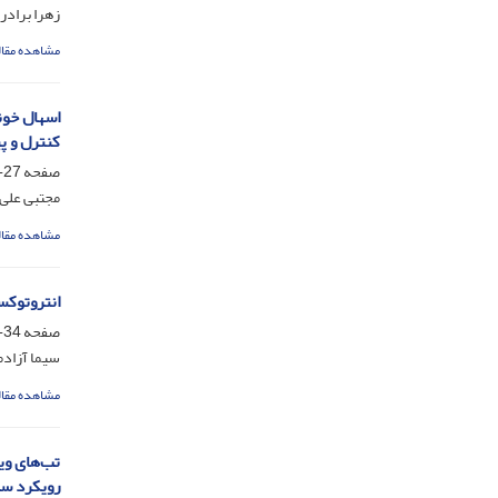
زهرا برادر
مشاهده مقال
اسهال خون
کنترل و پ
صفحه
27-33
مجتبی علی 
مشاهده مقال
انتروتوکس
صفحه
34-41
سیما آزادم
مشاهده مقال
تب‌های وی
رویکرد سل