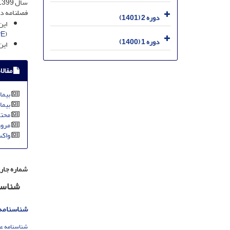
فصلنامه د
دوره 2 (1401)
این
E
(
دوره 1 (1400)
این
مقالا
بیما
بیما
محتو
مرور
واکس
شماره جار
شناسن
شناسنامه علمی
شناسنامه ع