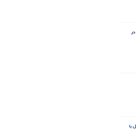
در
 با