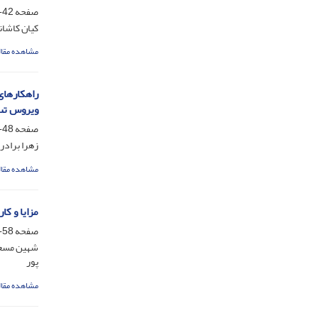
صفحه
42-47
کیان کاشان
مشاهده مقال
راهکارهای
ویروس تب
صفحه
48-57
زهرا برادر
مشاهده مقال
مزایا و کاربرده
صفحه
58-63
شهین مسعو
پور
مشاهده مقال