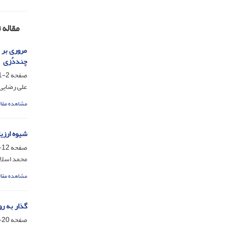
مقاله 
مروری بر 
چنددُزی
صفحه
2-11
علی رضایی
مشاهده مقال
شیوه ارزی
صفحه
12-19
محمد اسلام
مشاهده مقال
گذار به ر
صفحه
20-26