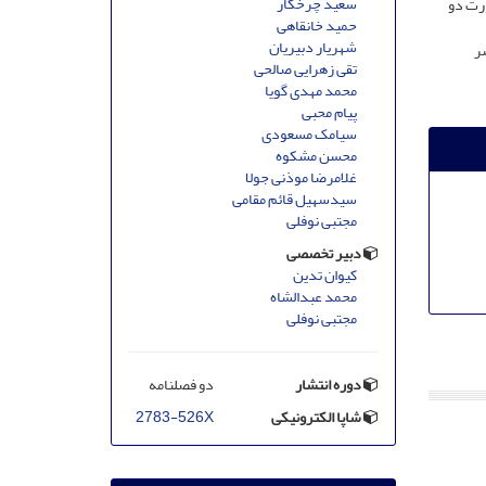
سعید چرخکار
ورت دو
حمید خانقاهی
شهریار دبیریان
شر
تقی زهرایی صالحی
محمد مهدی گویا
پیام محبی
سیامک مسعودی
محسن مشکوه
غلامرضا موذنی جولا
سیدسهیل قائم مقامی
مجتبی نوفلی
دبیر تخصصی
کیوان تدین
محمد عبدالشاه
مجتبی نوفلی
دوره انتشار
دو فصلنامه
شاپا الکترونیکی
2783-526X