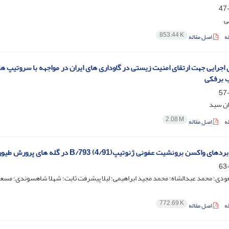
ی
853.44 K
ه
اصل مقاله
 اجرایی جهت ارتقای امنیت زیستی در گاوداری‌ های ایران در مواجهه با سروتیپ‌ 
 برفکی
ان سید
2.08 M
ه
اصل مقاله
ای واکسن برونشیت عفونی ژنوتیپ(4/91) 793/B در گله های پرورش طیور
دی؛ محمد عبدالشاه؛ محمد مجید ابراهیمی؛ لیلا پیشرفت ثابت؛ شهلا شاهسوندی؛ مسع
772.69 K
ه
اصل مقاله