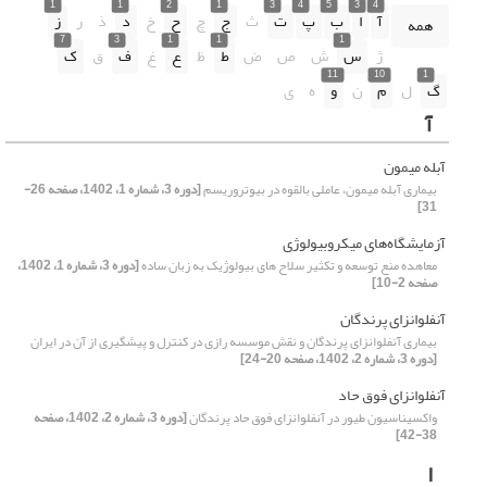
1
1
2
1
3
4
5
3
4
آ
ا
ب
پ
ت
ث
ج
چ
ح
خ
د
ذ
ر
ز
همه
7
3
1
1
1
ژ
س
ش
ص
ض
ط
ظ
ع
غ
ف
ق
ک
11
10
1
گ
ل
م
ن
و
ه
ی
آ
آبله میمون
بیماری آبله میمون، عاملی بالقوه در بیوتروریسم
[دوره 3، شماره 1، 1402، صفحه 26-
31]
آزمایشگاه‌های میکروبیولوژی
معاهده منع توسعه و تکثیر سلاح های بیولوژیک به زبان ساده
[دوره 3، شماره 1، 1402،
صفحه 2-10]
آنفلوانزای پرندگان
بیماری آنفلوانزای پرندگان و نقش موسسه رازی در کنترل و پیشگیری از آن در ایران
[دوره 3، شماره 2، 1402، صفحه 20-24]
آنفلوانزای فوق حاد
واکسیناسیون طیور در آنفلوانزای فوق حاد پرندگان
[دوره 3، شماره 2، 1402، صفحه
38-42]
ا