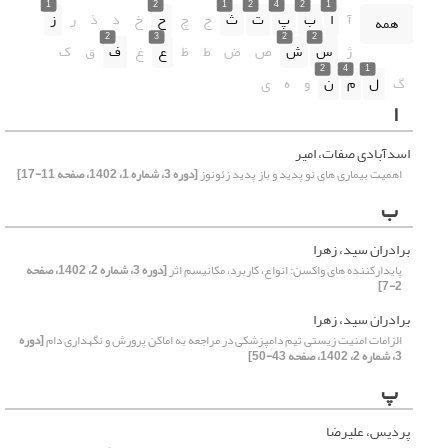
1
2
1
2
4
2
1
آ
ا
ب
پ
ت
ث
ج
چ
ح
خ
د
ذ
ر
ز
همه
2
3
2
2
ژ
س
ش
ص
ض
ط
ظ
ع
غ
ف
ق
ک
2
4
1
گ
ل
م
ن
و
ه
ی
ا
اسدآبادی صفات، امیر
اهمیت بیماری های نو پدید و باز پدید زئونوز
[دوره 3، شماره 1، 1402، صفحه 11-17]
ب
برادران سید، زهرا
پایدارکننده های واکسن: انواع، کاربرد، مکانیسم اثر
[دوره 3، شماره 2، 1402، صفحه
2-7]
برادران سید، زهرا
الزامات امنیت زیستی تیم دامپزشکی در مراجعه به اماکن پرورش و نگهداری دام
[دوره
3، شماره 2، 1402، صفحه 43-50]
پ
پردیس، علیرضا